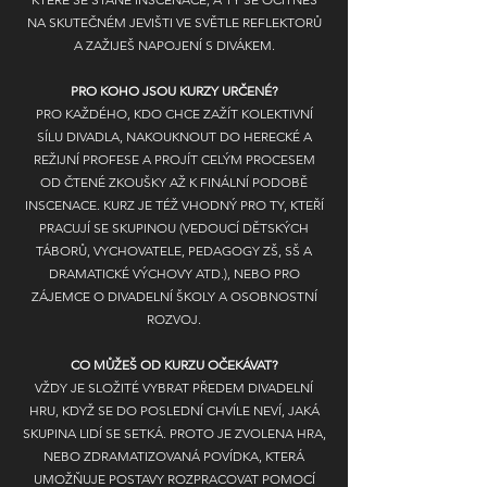
NA SKUTEČNÉM JEVIŠTI VE SVĚTLE REFLEKTORŮ
A ZAŽIJEŠ NAPOJENÍ S DIVÁKEM.
PRO KOHO JSOU KURZY URČENÉ?
PRO KAŽDÉHO, KDO CHCE ZAŽÍT KOLEKTIVNÍ
SÍLU DIVADLA, NAKOUKNOUT DO HERECKÉ A
REŽIJNÍ PROFESE A PROJÍT CELÝM PROCESEM
OD ČTENÉ ZKOUŠKY AŽ K FINÁLNÍ PODOBĚ
INSCENACE. KURZ JE TÉŽ VHODNÝ PRO TY, KTEŘÍ
PRACUJÍ SE SKUPINOU (VEDOUCÍ DĚTSKÝCH
TÁBORŮ, VYCHOVATELE, PEDAGOGY ZŠ, SŠ A
DRAMATICKÉ VÝCHOVY ATD.), NEBO PRO
ZÁJEMCE O DIVADELNÍ ŠKOLY A OSOBNOSTNÍ
ROZVOJ.
CO MŮŽEŠ OD KURZU OČEKÁVAT?
VŽDY JE SLOŽITÉ VYBRAT PŘEDEM DIVADELNÍ
HRU, KDYŽ SE DO POSLEDNÍ CHVÍLE NEVÍ, JAKÁ
SKUPINA LIDÍ SE SETKÁ. PROTO JE ZVOLENA HRA,
NEBO ZDRAMATIZOVANÁ POVÍDKA, KTERÁ
UMOŽŇUJE POSTAVY ROZPRACOVAT POMOCÍ