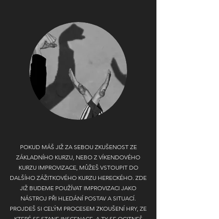
POKUD MÁŠ JIŽ ZA SEBOU ZKUŠENOST ZE
ZÁKLADNÍHO KURZU, NEBO Z VÍKENDOVÉHO
KURZU IMPROVIZACE, MŮŽEŠ VSTOUPIT DO
DALŠÍHO ZÁŽITKOVÉHO KURZU HERECKÉHO. ZDE
JIŽ BUDEME POUŽÍVAT IMPROVIZACI JAKO
NÁSTROJ PŘI HLEDÁNÍ POSTAV A SITUACÍ.
PROJDEŠ SI CELÝM PROCESEM ZKOUŠENÍ HRY, ZE
KTERÉ SE STANE INSCENACE, A TY SE OCITNEŠ