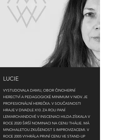
LUCIE
VYSTUDOVALA DAMU, OBOR ČINOHERNÍ
HERECTVÍ A PEDAGOGICKÉ MINIMUM V NIDV. JE
PROFESIONÁLNÍ HEREČKA. V SOUČASNOSTI
HRAJE V DIVADLE X10. ZA ROLI PANÍ
LEMARCHANDOVÉ V INSCENACI HILDA ZÍSKALA V
ROCE 2020 ŠIRŠÍ NOMINACI NA CENU THÁLIE. MÁ
MNOHALETOU ZKUŠENOST S IMPROVIZACEMI. V
ROCE 2005 VYHRÁLA PRVNÍ CENU VE STAND-UP