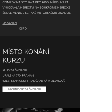
COMEDY NA STOJÁKA PRO HBO. NĚKOLIK LET
VYUČOVALA HERECTVÍ NA SOUKROMÉ HERECKÉ
ŠKOLE. VĚNUJE SE TAKÉ AUTORSKÉMU DIVADLU.
I-DIVADLO
ČSFD
MÍSTO KONÁNÍ
KURZU
KLUB ZA ŠKOLOU
URALSKÁ 770, PRAHA 6
(MEZI STANICEMI HRADČANSKÁ A DEJVICKÁ)
FACEBOOK ZA ŠKOLOU